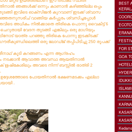
മീറ്റർ
ഉയരത്തിലാണ്
ഈ
തടാകം
സ്ഥിതി
4200
BEST 
യതിനാൽ
ഞങ്ങൾക്ക്
ഒന്നും
കാണാൻ
കഴിഞ്ഞില്ല
ഒപ്പം
KERAL
ുടങ്ങി
ഇവിടെ
ഓക്സിജൻ
കുറവാണ്
ഇടക്ക്
ശ്വാസ
COORG
ഞ്ഞതനുസരിച്
വാങ്ങിയ
കർപ്പൂരം
ശ്വസിച്ചപ്പോൾ
അവിടെ
അധികം
നിൽക്കാതെ
തിരികെ
പൊന്നു
വൈകിട്ട്
6
ECOTO
ചെറുതായി
വേദന
തുടങ്ങി
എങ്കിലും
ഒരു
മാഗിയും
ERANA
ഥിനോട്
യാത്ര
പറഞ്ഞു
തിരികെ
പോന്നു
ഇടക്കിടക്ക്
FESTI
ഗൗരീകുണ്ഡിലെത്തി
ഒരു
ലോഡ്ജ്
തപ്പിപിടിച്ചു
രൂപക്ക്
250
FOR S
ീനാഥ്
കൂടി
കറങ്ങണം
എന്ന
ആഗ്രഹം
GOA T
ും
നടക്കാൻ
ആവാത്ത
അവസ്ഥ
ആയതിനാൽ
HOTEL
ക്
ഋഷികേശിലും
അവടെ
നിന്ന്
ബസ്സിൽ
രാത്രി
2
.
HYDER
 ഉദ്ദേശത്തോടെ പോയതിനാൽ ഭക്ഷണമടക്കം എല്ലാ
IDUKK
പയായി .
ISLAM
KANNU
KARNA
KASAR
KASAR
Kedarna