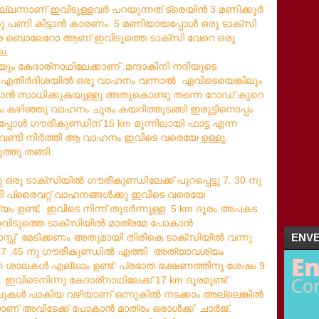
ല്ലന്നാണ്
ഇവിടുള്ളവർ
പറയുന്നത്
ട്രെയിൻ
മണിക്കൂർ
‌
3
ു
പണി
കിട്ടാൻ
കാരണം
മണിയായപ്പോൾ
ഒരു
ടാക്സി
. 5
ര
ബൊലേറോ
ആണ്
ഇവിടുത്തെ
ടാക്സി
വേറെ
ഒരു
ല
.
യും
കേദാര്നാഥിലേക്കാണ്
മന്ദാകിനി
നദിയുടെ
.
എതിർദിശയിൽ
ഒരു
വാഹനം
വന്നാൽ
എവിടെയെങ്കിലും
.
ാൻ
സാധിക്കുകയുള്ളു
അതുകൊണ്ടു
തന്നെ
റോഡ്
കുറെ
ം
കഴിഞ്ഞു
വാഹനം
ചുരം
കയറിത്തുടങ്ങി
ഇരുട്ടിനൊപ്പം
്പോൾ
ഗൗരീകുണ്ഡിന്
മുന്നിലായി
ഫാട്ട
എന്ന
15 km
വണ്ടി
നിർത്തി
ആ
വാഹനം
ഇവിടെ
വരെയേ
ഉള്ളു
,
ത്തു
തങ്ങി
.
ു
ഒരു
ടാക്സിയിൽ
ഗൗരീകുണ്ഡിലേക്ക്
പുറപ്പെട്ടു
നു
7. 30
ി
പ്രൈവറ്റ്
വാഹനങ്ങൾക്കു
ഇവിടെ
വരെയേ
യം
ഉണ്ട്,
ഇവിടെ
നിന്ന്
തുടർന്നുള്ള
ദൂരം
അപകട
5 km
വിടുത്തെ
ടാക്സിയിൽ
മാത്രമേ
പോകാൻ
സ്സ്
മേടിക്കണം
അതുമായി
തിരികെ
ടാക്സിയിൽ
വന്നു
ENVE
നു
ഗൗരീകുണ്ഡിൽ
എത്തി
അത്യാവശ്യം
7 .45
ണ
ശാലകൾ
എല്ലാം
ഉണ്ട്
പ്രഭാത
ഭക്ഷണത്തിനു
ശേഷം
.
9
ഇവിടെനിന്നു
കേദാര്നാഥിലേക്ക്
ദൂരമുണ്ട്
.
17 km
ലുകൾ
പാകിയ
വഴിയാണ്
ഒന്നുകിൽ
നടക്കാം
അല്ലെങ്കിൽ
ാണ്
അവിടേക്ക്
പോകാൻ
മാത്രം
ഒരാൾക്ക്
ചാർജ്
.