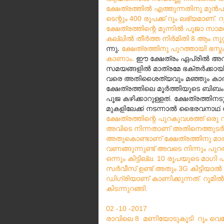
ക്ഷേത്രത്തിൽ എത്തുന്നതിനു
മുൻപ
ടെന്റും
രൂപക്ക്
റൂം
ലഭ്യമാണ്
റ
400
.
ക്ഷേത്രത്തിന്റെ
മുന്നിൽ
പൂജാ
സാമ
കല്ലിൽ
തീർത്ത
നിർമിതി 8 ആം
നൂറ
ന്നു.
ക്ഷേത്രത്തിനു
പുറത്തായി
ഭസ്മ
കാണാം.
ഈ
ക്ഷേത്രം
ഏപ്രിൽ
അവ
സമയങ്ങളിൽ
മാത്രമേ
ഭക്തർക്കായ
വരെ
അതിശൈത്യവും
മഞ്ഞും
കാ
ക്ഷേത്രത്തിലെ
മൂർത്തിയുടെ
ബിബം
പൂജ
കഴിക്കാറുള്ളത്
ക്ഷേത്രത്തിനട
.
മുകളിലേക്ക്
നടന്നാൽ
ഭൈരവനാഥ്
ക്ഷേത്രത്തിന്റെ
പുറകുവശത്ത്
ഒരു
അവിടെ
നിന്നതാണ്
അതിനെത്തുടർന
അതുകൊണ്ടാണ്
ക്ഷേത്രത്തിനു
മാ
വണങ്ങുന്നുണ്ട്
അവടെ
നിന്നും
പുറത
ഒന്നും
കിട്ടില്ല
രൂപയുടെ
മാഗി
പ
. 10
സർവീസ്
ഉണ്ട്
അതും
കിട്ടിയാൽ
3G
ഡിഗ്രിയാണ്
കാണിക്കുന്നത്
റൂമിൽ
.
കിടന്നുറങ്ങി
.
02 -10 -2017
രാവിലെ
മണിയോടുകൂടി
റൂം
വെക്ക
8