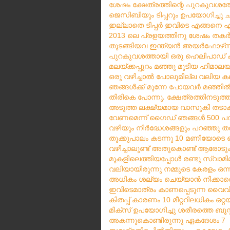
ശേഷം
ക്ഷേത്രത്തിന്റെ
പുറകുവശത്തേ
ജെസിബിയും
ടിപ്പറും
ഉപയോഗിച്ചു
ച
ഇല്ലാതെ
ടിപ്പർ
ഇവിടെ
എങ്ങനെ
എ
ലെ
പ്രളയത്തിനു
ശേഷം
തകർന
2013
തുടങ്ങിയവ
ഇന്ത്യൻ
അയർഫോഴ്
സ
പുറകുവശത്തായി
ഒരു
ഹെലിപാഡ്
മലയ്ക്കപ്പുറം
മഞ്ഞു
മൂടിയ
ഹിമാലയ
ഒരു
വഴിച്ചാൽ
പോലുമില്ല
വലിയ
ക
ഞങ്ങൾക്ക്
മുന്നേ
പോയവർ
മഞ്ഞി
തിരികെ പോന്നു. ക്ഷേത്രത്തിനടുത്ത
അടുത്ത
ലക്ഷ്യമായ
വാസുകി
തടാക
വേണമെന്ന്
ഗൈഡ്
ഞങ്ങൾ
പ
500
വഴിയും
നിർദ്ധേശങ്ങളും
പറഞ്ഞു
ത
തൂക്കുപാലം
കടന്നു
മണിയോടെ
10
വഴിച്ചാലുണ്ട്
അതുകൊണ്ട്
ആരോടു
മുകളിലെത്തിയപ്പോൾ
രണ്ടു
സ്വാമി
വലിയായിരുന്നു
നമ്മുടെ
കേരളം
ഒന്ന
അധികം
ശല്യം
ചെയ്യാൻ
നിക്കാ
ഇവിടെമാത്രം
കാണപ്പെടുന്ന
വൈവി
കിതപ്പ്
കാരണം
മീറ്ററിലധികം
ഒറ്റയ
10
മിക്സ്
ഉപയോഗിച്ചു
ശരീരത്തെ
ബൂസ്റ
അകന്നുകൊണ്ടിരുന്നു
ഏകദേശം
7