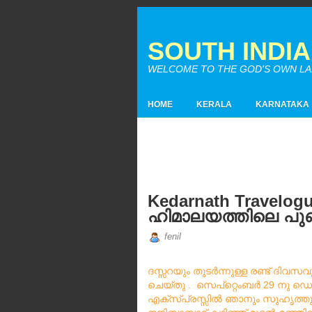
SOUTH INDI
WELCOME TO THE GOD'S OWN LAND
HOME
KERALA
KARNATAKA
Kedarnath Travelogu
ഹിമാലയത്തിലെ പുണ്
fenil
ദസ്സറയും
തുടർന്നുള്ള
രണ്ട്
ദിവസവു
‌
ചെയ്
തു
സെപ്റ്റെംബർ
നു
ഡെ
.
29
എക്സ്പ്രസ്സിൽ
ഞാനും
സുഹൃത്ത