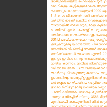
അതുമല്ലെങ്കിൽ
ഹെലികോപ്റ്റർ
ഉ
രോഗികളും
കുട്ടികളുമൊക്കെ
ആണെങ
കൊണ്ടുപോകുന്നവരുമുണ്ട്
രൂ
2000
ദിവസം
ലീവായതിനാൽ
അത്യാവ
3
വഴിയിൽ
ഇടക്ക്
ചെറിയ
വെള്ളച്ചാട്ട
യാത്രയിൽ
നല്ല
ശുദ്ധമായ
കുടിവ
പോലീസ്
എയ്ഡ്
പോസ്റ്റ്
ചെറു
ഭക
അടിസ്ഥാന
സൗകര്യങ്ങളും
പോകുന
അല്ലാതെ
വേറെ
ഒരു
നെറ്റ്
വ
BSNLl
കിട്ടുകയുള്ളു
യാത്രയിൽ
ചില
സ്ഥ
ഇടക്കിടക്ക്
വിശ്രമിച്ച്
ഞങ്ങൾ
യാത്
മണിക്ക്
ഞങ്ങൾ
രാംബാട
എത്തി
. 2
ഇപ്പൊ
ഇവിടെ
ഒന്നും
അവശേഷിക്കുന
മാത്രം
കാണാം
ഇവിടെ
നിന്ന്
തുടർന
.
വഴിയാണ്
അത്
പഴയ
വഴിയെക്കാൾ
തകർന്നു
കിടക്കുന്നതു
കാണാം
ഒരു
.
ഉണ്ടെങ്കിലും
തണുപ്പ്
ഉള്ളതിനാൽ
അ
ഉൾപ്പെടെ
ഇന്ത്യയിലെ
ഒട്ടുമിക്ക
സം
ഓരോ
മിനിട്ട്
ഇടവിട്ട്
ഹെലികോപ്റ്റർ
മണി
കഴിഞ്ഞപ്പോഴേക്കും
മൂടൽമഞ
3
സമുദ്ര
നിരപ്പിൽ
നിന്നും
മീറ്റർ
3583
മുന്നിലായി
തലയുയർത്തി
നിൽക്കുന
ആയതിനാൽ
സ്വർണ്ണ നിറത്തിൽ ത