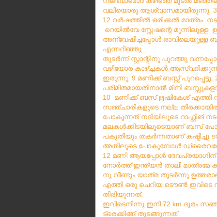
നജിബാബാദ്
കഴിഞ്ഞ്
മൂടൽ
മഞ്ഞി
‌
‌
വലിയൊരു
ആശ്വാസമായിരുന്നു
വർഷത്തിൽ
ഒരിക്കൽ
മാത്രം
നടത
12
റെയിൽവേ
സ്റ്റേഷന്റെ
മുന്നിലുള്ള
ഉ
അന്വേഷിച്ചപ്പോൾ
രാവിലെയുള്ള
ബസ
എന്നറിഞ്ഞു
.
തുടർന്ന്
സ്റ്റാന്റിനു
പുറത്തു
വന്നപ്പ
വഴിയോര
കാഴ്ച്ചകൾ
ആസ്വദിക്കുന്
ഇരുന്നു
മണിക്ക്
ബസ്സ്
പുറപ്പെട്ടു
. 9
‌
‌
.
പരിമിതമായതിനാൽ
മിനി
ബസ്സുകള
മണിക്ക്
ബസ്
ഋഷികേശ്
എത്തി
10
സഞ്ചാരികളുടെ
നല്ല
തിരക്കായിര
പോകുന്നത്
നദിയിലൂടെ
റാഫ്റ്റിങ്
നടത
മലകൾക്കിടയിലൂടെയാണ്
ബസ്
പോക
പകുതിയും
തകർന്നതാണ്
കഷ്ടിച്ചു
ട
അതിലൂടെ
പോകുമ്പോൾ
ഡ്രൈവറ
മണി
ആയപ്പോൾ
ദേവപ്രയാഗിന്
12
നോർത്ത്
ഇന്ത്യൻ
താലി
മാത്രമേ
ക
നു
വീണ്ടും
യാത്ര
തുടർന്നു
ഉത്തരാ
എത്തി
ഒരു
ചെറിയ
ടൌൺ
ഇവിടെ
തിരിയുന്നത്
.
ഇവിടെനിന്നു
ഇനി
ദൂരം
സഞ്
72 km
ട്രെക്കിങ്ങ്
തുടങ്ങുന്നത്