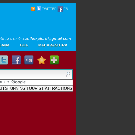
TWITTER
FB
rite to us.--> southexplore@gmail.com
GANA
GOA
MAHARASHTRA
Home
SOUTH INDIA TOURISM PHOTOS
MAPS
LIKE
AYURVEDA
GALLERY
Blogger
.
Archives
മാലയത്തിലെ പു...