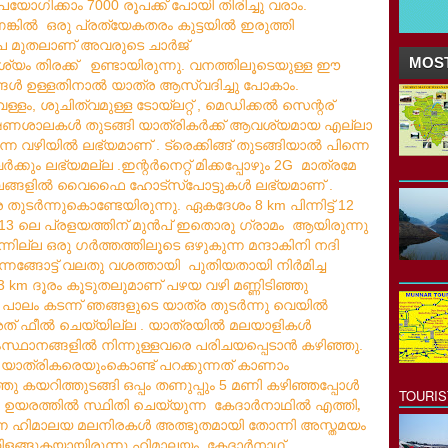
പയോഗിക്കാം
രൂപക്ക്
പോയി
തിരിച്ചു
വരാം
7000
.
്കിൽ
ഒരു
പ്രത്യേകതരം
കുട്ടയിൽ
ഇരുത്തി
പ
മുതലാണ്
അവരുടെ
ചാർജ്
MOST
ശ്യം
തിരക്ക്
ഉണ്ടായിരുന്നു
വനത്തിലൂടെയുള്ള
ഈ
.
ങ്ങൾ
ഉള്ളതിനാൽ
യാത്ര
ആസ്വദിച്ചു
പോകാം
.
െള്ളം
ശുചിത്വമുള്ള
ടോയ്
ലറ്റ്
മെഡിക്കൽ
സെന്റര്
,
,
്ഷണശാലകൾ
തുടങ്ങി
യാത്രികർക്ക്
ആവശ്യമായ
എല്ലാ
്ന
വഴിയിൽ
ലഭ്യമാണ്
ട്രെക്കിങ്ങ്
തുടങ്ങിയാൽ
പിന്നെ
.
ർക്കും
ലഭ്യമല്ല
ഇന്റർനെറ്റ്
മിക്കപ്പോഴും
മാത്രമേ
.
2G
ലങ്ങളിൽ
വൈഫൈ
ഹോട്സ്പോട്ടുകൾ
ലഭ്യമാണ്
.
ര
തുടർന്നുകൊണ്ടേയിരുന്നു
ഏകദേശം
പിന്നിട്ട്
.
8 km
12
ലെ
പ്രളയത്തിന്
മുൻപ്
ഇതൊരു
ഗ്രാമം
ആയിരുന്നു
013
്നില്ല
ഒരു
ഗർത്തത്തിലൂടെ
ഒഴുകുന്ന
മന്ദാകിനി
നദി
്നങ്ങോട്ട്
വലതു
വശത്തായി
പുതിയതായി
നിർമിച്ച
ദൂരം
കൂടുതലുമാണ്
പഴയ
വഴി
മണ്ണിടിഞ്ഞു
3 km
പാലം
കടന്ന്
ഞങ്ങളുടെ
യാത്ര
തുടർന്നു
വെയിൽ
ത്
ഫീൽ
ചെയ്യില്ല
യാത്രയിൽ
മലയാളികൾ
.
സ്ഥാനങ്ങളിൽ
നിന്നുള്ളവരെ
പരിചയപ്പെടാൻ
കഴിഞ്ഞു
.
യാത്രികരെയുംകൊണ്ട്
പറക്കുന്നത്
കാണാം
്ഞു
കയറിത്തുടങ്ങി
ഒപ്പം
തണുപ്പും
മണി
കഴിഞ്ഞപ്പോൾ
5
TOURI
ഉയരത്തിൽ
സ്ഥിതി
ചെയ്യുന്ന
കേദാർനാഥിൽ
എത്തി,
്ന
ഹിമാലയ
മലനിരകൾ
അത്ഭുതമായി
തോന്നി
അസ്തമയം
ിളങ്ങുകയായിരുന്നു ഹിമാലയം. കേദാർനാഥ്