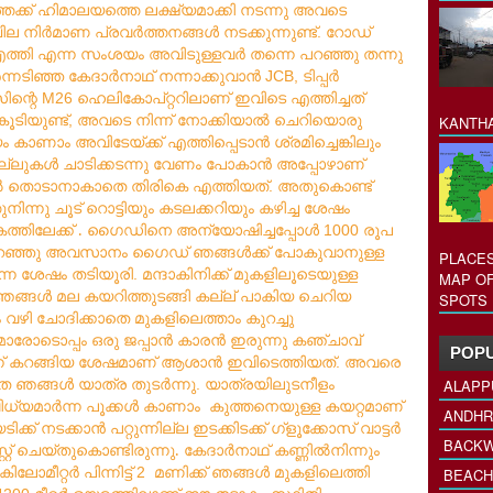
ക്ക്
ഹിമാലയത്തെ
ലക്ഷ്യമാക്കി
നടന്നു
അവടെ
ില
നിർമാണ
പ്രവർത്തനങ്ങൾ
നടക്കുന്നുണ്ട്
റോഡ്
.
ത്തി
എന്ന
സംശയം
അവിടുള്ളവർ
തന്നെ
പറഞ്ഞു
തന്നു
്നടിഞ്ഞ
കേദാർനാഥ്
നന്നാക്കുവാൻ
ടിപ്പർ
JCB,
ിന്റെ
ഹെലികോപ്റ്ററിലാണ്
ഇവിടെ
എത്തിച്ചത്
M26
കൂടിയുണ്ട്
അവടെ
നിന്ന്
നോക്കിയാൽ
ചെറിയൊരു
,
KANTHA
ം
കാണാം
അവിടേയ്ക്ക്
എത്തിപ്പെടാൻ
ശ്രമിച്ചെങ്കിലും
ല്ലുകൾ
ചാടിക്കടന്നു
വേണം
പോകാൻ
അപ്പോഴാണ്
ൽ
തൊടാനാകാതെ
തിരികെ
എത്തിയത്
അതുകൊണ്ട്
.
ുനിന്നു
ചൂട്
റൊട്ടിയും
കടലക്കറിയും
കഴിച്ച
ശേഷം
ത്തിലേക്ക്
.
ഗൈഡിനെ
അന്യോഷിച്ചപ്പോൾ
രൂപ
1000
റഞ്ഞു
അവസാനം
ഗൈഡ്
ഞങ്ങൾക്ക്
പോകുവാനുള്ള
PLACES
ന്ന ശേഷം തടിയൂരി
മന്ദാകിനിക്ക്
മുകളിലൂടെയുള്ള
.
MAP OF
ഞങ്ങൾ
മല
കയറിത്തുടങ്ങി
കല്ല്
പാകിയ
ചെറിയ
SPOTS 
ം
വഴി
ചോദിക്കാതെ
മുകളിലെത്താം
കുറച്ചു
മാരോടൊപ്പം
ഒരു
ജപ്പാൻ
കാരൻ
ഇരുന്നു
കഞ്ചാവ്
POPU
്
കറങ്ങിയ
ശേഷമാണ്
ആശാൻ
ഇവിടെത്തിയത്
അവരെ
.
തെ
ഞങ്ങൾ
യാത്ര
തുടർന്നു
യാത്രയിലുടനീളം
.
ALAPP
ധ്യമാർന്ന
പൂക്കൾ
കാണാം
കുത്തനെയുള്ള
കയറ്റമാണ്
ANDHR
ടിക്ക്
നടക്കാൻ
പറ്റുന്നില്ല
ഇടക്കിടക്ക്
ഗ്ളൂക്കോസ്
വാട്ടർ
BACKW
്റ്
ചെയ്തുകൊണ്ടിരുന്നു.
കേദാർനാഥ്
കണ്ണിൽനിന്നും
കിലോമീറ്റർ
പിന്നിട്ട്
മണിക്ക്
ഞങ്ങൾ
മുകളിലെത്തി
2
BEACH