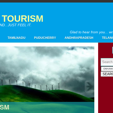
A TOURISM
...JUST FEEL IT.
Glad to hear from you... w
TAMILNADU
PUDUCHERRY
ANDHRAPRADESH
TELAN
Powered by
2017
(4)
▼
10/15 - 10/22
(1)
▼
Kedarnath Travelogue | കേദാർനാഥ് - ഹി
07/23 - 07/30
(1)
►
05/21 - 05/28
(1)
►
ISM
02/19 - 02/26
(1)
►