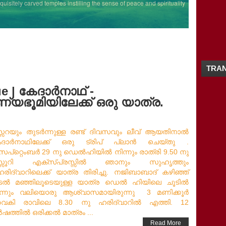
2016
(26)
sitely carved temples instilling the sense of peace and spirituality
►
2015
(28)
►
2014
(20)
►
2013
(19)
►
2012
(65)
►
2011
(5)
►
TRAN
e | കേദാർനാഥ് -
യഭൂമിയിലേക്ക് ഒരു യാത്ര.
്സറയും തുടർന്നുള്ള രണ്ട്‌ ദിവസവും ലീവ്‌ ആയതിനാൽ
േദാർനാഥിലേക്ക് ഒരു ട്രിപ്‌ പ്ലാൻ ചെയ്‌തു .
പ്റ്റെംബർ 29 നു ഡെൽഹിയിൽ നിന്നും രാത്രി 9.50 നു
സ്സൂറി എക്സ്പ്രസ്സിൽ ഞാനും സുഹൃത്തും
ിദ്വാറിലെക്ക്‌ യാത്ര തിരിച്ചു. നജിബാബാദ്‌ കഴിഞ്ഞ്‌
ൂടൽ മഞ്ഞിലൂടെയുള്ള യാത്ര ഡെൽ ഹിയിലെ ചൂടിൽ
ിന്നും വലിയൊരു ആശ്വാസമായിരുന്നു 3 മണിക്കൂർ
ൈകി രാവിലെ 8.30 നു ഹരിദ്വാറിൽ എത്തി. 12
ഷത്തിൽ ഒരിക്കൽ മാത്രം ...
Read More