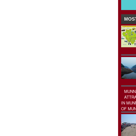
MOST
MUNNA
ATTRA
IN MUN
OF MUN