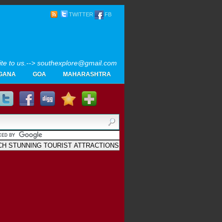
TWITTER
FB
rite to us.--> southexplore@gmail.com
GANA
GOA
MAHARASHTRA
Home
SOUTH INDIA TOURISM PHOTOS
MAPS
LIKE
AYURVEDA
GALLERY
Blogger
.
Archives
മാലയത്തിലെ പു...