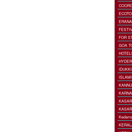
COORG
ECOTO
ERANA
FESTI
FOR S
GOA T
HOTEL
HYDER
IDUKK
ISLAM
KANNU
KARNA
KASAR
KASAR
Kedarna
KERAL