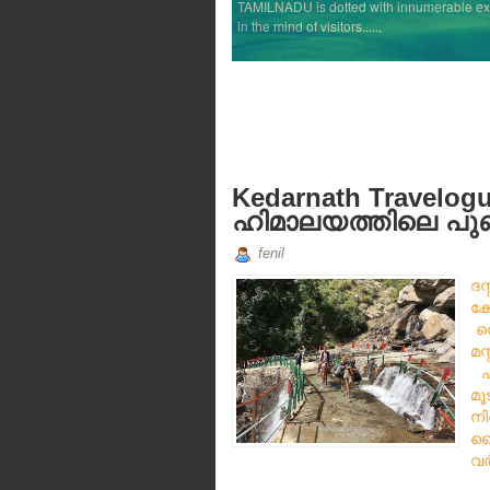
TAMILNADU is dotted with innumerable exqui
in the mind of visitors.....,
Kedarnath Travelogu
ഹിമാലയത്തിലെ പുണ്
fenil
ദസ
ക
സെ
മ
ഹര
മ
ന
വ
വർ