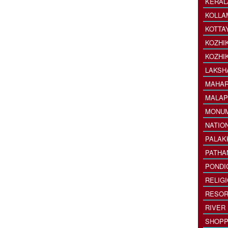
KERAL
KOLLA
KOTTA
KOZHI
KOZHI
LAKSH
MAHAR
MALAP
MONU
NATIO
PALAK
PATHA
PONDI
RELIG
RESOR
RIVER
SHOPP