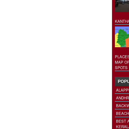
KANTHA
PLACES
MAP OF
SPOTS 
POPU
ALAPP
ANDHR
BACKW
BEACH
BEST 
KERAL